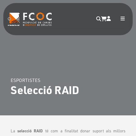
ESPORTISTES
Selecció RAID
selecció RAID
La
té com a finalitat donar suport als millors