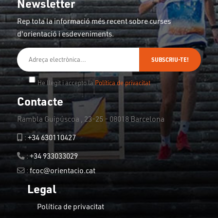
Newsletter
Rep tota la informació més recent sobre curses
d'orientació i esdeveniments.
SUBSCRIU-TE!
He llegit i accepto la
Política de privacitat
Contacte
Rambla Guipúscoa , 23-25 - 08018 Barcelona
:
+34 630110427
:
+34 933033029
:
fcoc@orientacio.cat
Legal
Política de privacitat