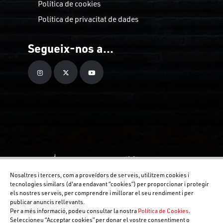
Política de cookies
Política de privacitat de dades
Segueix-nos a...
Nosaltres i tercers, com a proveïdors de serveis, utilitzem cookies i
tecnologies similars (d'ara endavant “cookies”) per proporcionar i protegir
els nostres serveis, per comprendre i millorar el seu rendiment i per
publicar anuncis rellevants.
Per a més informació, podeu consultar la nostra
Política de Cookies
.
Seleccioneu “Acceptar cookies” per donar el vostre consentiment o