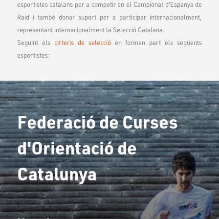
esportistes catalans per a competir en el Campionat d'Espanya de
Raid i també donar suport per a participar internacionalment,
representant internacionalment la Selecció Catalana.
Seguint els
cirteris de selecció
en formen part els següents
esportistes:
Federació de Curses
d'Orientació de
Catalunya