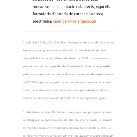
mecanismes de contacte establerts, sigui els
formularis d’entrada de curses o l’adreça
electrònica
calendari@orientacio.cat
.
1
La data de 15 d’octubre té sentit en tant que permet als clubs: tenir temps
l’any en curs per preveure les activitats de l’any següent, permet tenir
disponible la informació d’altres calendaris com FEDO i/o internacionals,
permet tenir cert temps per afrontar l’organització de les curses previstes
pels primers mesos de l’any. Al seu torn la comissió de calendari disposarà
de 15/30 dies per fer les gestió de les coincidències i presentar el calendari
oficial, i els corresponents comitès i comissions per avaluar les diferents
opcions de campionats i analitzar l’estat de les corresponents lligues.
2
Calendari mural Miro: Cal tenir en compte que, malgrat aquest calendari
recull algunes competicions estatals o fins i tot internacionals, la comissió
de calendari només es fa responsable de mantenir actualitzat al detall el
calendari de competicions oficials de la FCOC, així com les curses populars